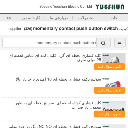
Yueqing Yueshun Electric Co., Ltd.
خانه
محصولات
دربارهی ما
کارخانه تور
>>
momentary contact push button switch
کیفیت
supplier.
(326)
کلید فشاری لحظه ای گرد، کلید دکمه ای تماس لحظه ای
25 میلی متری
اکنون سؤال کنید
سوئیچ دکمه فشاری لحظه ای 10 آمپری با جریان بالا
اکنون سؤال کنید
کلید فشاری کوتاه لحظه ای، سوئیچ لحظه ای به طور
معمول باز ضد آب
اکنون سؤال کنید
سوئیچ دکمه فشاری لحظه ای NC NO زنگ در خود تنظیم